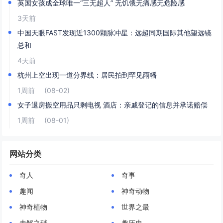
英国女孩成全球唯一“三无超人” 无饥饿无痛感无危险感
3天前
中国天眼FAST发现近1300颗脉冲星：远超同期国际其他望远镜
总和
4天前
杭州上空出现一道分界线：居民拍到罕见雨幡
1周前
(08-02)
女子退房搬空用品只剩电视 酒店：亲戚登记的信息并承诺赔偿
1周前
(08-01)
网站分类
奇人
奇事
趣闻
神奇动物
神奇植物
世界之最
未解之谜
趣历史