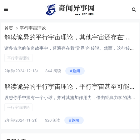
首页
平行宇宙理论
解读诡异的平行宇宙理论，其他宇宙还存在“另一个你”？
诸多古老的传奇故事中，普遍存在着“异界”的传说。然而，这些传说终究只是传说，它们与科学之间存在着天壤之别。如果有人对你说，在另一个空间还生存着一个相似于你的存在，你可能会觉得他在胡言乱语，或者他仅仅是在讲述一个充满迷信色彩的故事。然而，随着...
平行宇宙理论
2年前
(2024-12-18)
844 阅读
#趣闻
解读诡异的平行宇宙理论，平行宇宙甚至可能就在你我身边！
设想你手中握有一个小球，并对其施加作用力，借由经典力学的法则，你可轻易预测小球接下来的运动轨迹。接着，设想你掌握了宇宙间每一种力量的确切所在，知晓世间万物的所有信息，你或许能预见宇宙的每一个未来瞬间，同样也能追溯它的过往。当然，这等同于天方...
平行宇宙理论
2年前
(2024-11-21)
926 阅读
#趣闻