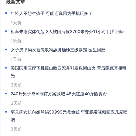
最新文章
年轻人不想生孩子 可能还真因为手机玩多了
1天前
租车未给实体钥匙 3人被困海拔3700米野外11小时 门店回应
1天前
女子患甲沟炎被流浪狗舔脚确诊三级暴露 医生回应
1天前
美国民用医疗飞机撞山致四死并引发数周山火 背后隐藏真相曝
光！
3天前
240斤男子靠AI制订方案减肥 45天狂瘦40斤险丧命！
3天前
罕见病女孩向嫣然捐99999元救命钱 李亚鹏发视频回应几度哽
咽
3天前