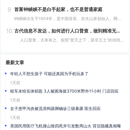
9
首富钟睒睒不是白手起家，也不是普通家庭
钟睒睒出生于1954年，是中国首富、农夫山泉创始人。网上都说钟睒睒是白手起家、普通家庭，但我不这么认为。你仔细看：背景：钟睒睒的父亲在浙东游击区做新闻宣传工作，建国后进入了《浙江日报》做编辑工作，还曾做过浙江人民广播电台政治宣传组负责人。钟...
10
古代信息不发达，如何进行人口普查，做到精准无误？折服古人智慧
人口普查，古来有之。按照“普天之下，莫非王土”的传统，将户籍统计纳入到细化准确这一办法，我国在世界历史上都属于遥遥领先者。那么在古代没有任何今天的完整统计技术，是怎么做到精确统计的呢？人口直接关系到兴...
最新文章
年轻人不想生孩子 可能还真因为手机玩多了
1天前
租车未给实体钥匙 3人被困海拔3700米野外11小时 门店回应
1天前
女子患甲沟炎被流浪狗舔脚确诊三级暴露 医生回应
1天前
美国民用医疗飞机撞山致四死并引发数周山火 背后隐藏真相曝