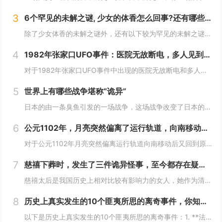
3
6个罕见的未解之谜, 少女的体香怎么回事?还有哪些？
除了少女体香的未解之谜外，还有以下较为罕见的未解之谜：1. **人体自燃现象**：在某些情况下，人体会莫名其妙地起火燃烧，而且火势凶猛，受害者往往在短时间内被严重烧伤甚至死亡。这种现象极其罕见且令人费解，因为人体本身通常不具备自燃的条件。一...
4
1982年张家口UFO事件：医院无故断电，多人见到奇怪的光，这事你怎么看？
对于1982年张家口UFO事件中出现的医院无故断电和多人见到奇怪的光这一现象，可以从以下几个角度来分析：1. **自然现象或天文现象误认的可能性**：- **大气光学现象**：自然界中存在着多种大气光学现象，如球状闪电、极光、海市蜃楼等。在...
5
世界上有哪些战争堪称“诡异”
日本的由一条臭鱼引发的一场战争，这场战争改变了日本的命运，起因居然是一条臭鱼，这是我认为最诡异的战争了。1582年，织田信长已经控制了以京都为中心的最富庶的半个日本，威望和势力都如日中天，统一日本只是个时间问题。信长也做好了消灭其他不服从命...
6
公元1102年，月亮突然偏离了运行轨道，向南移动，不久后又回到了原位这么离奇的事件你怎么看
对于公元1102年月亮突然偏离运行轨道向南移动后又回到原位这一事件，我们可以从科学和历史文化两个角度来分析：- **科学角度**：- **观测误差可能性**：古代的天文观测技术相对落后，缺乏高精度的观测仪器和科学的观测方法。人们对天体的观测...
7
慈禧下葬时，发生了三件诡异怪事，至今都存在疑虑！
慈禧太后是我国历史上相对比较有影响力的女人，她作为清朝末期的真正掌权者不仅用自己的实力证明了女人统治男人是很正常的事情而且还做了很多男人都想不到的决定。其实慈禧太后是我国历史上一个比较有争议的女人，也是一个影响历史的女人。慈禧太后作为清朝末...
8
历史上真实发生的10个匪夷所思的离奇事件，你知道几个？
以下是历史上真实发生的10个匪夷所思的离奇事件：1. **法国女子学校火灾事件**：2002年，沙特阿拉伯麦加的一所女子学校发生火灾，女学生们逃离时，在校门口巡逻的“宗教警察”竟以她们没有佩戴面纱、没穿伊斯兰传统服装为由阻止学生离开着火的教...