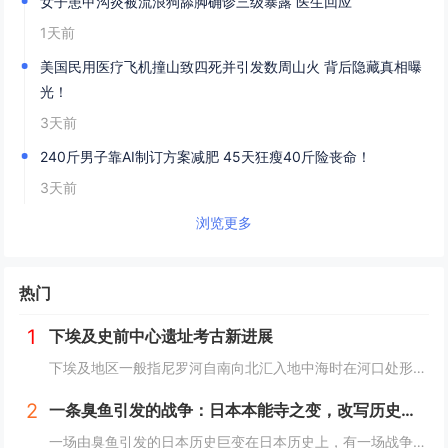
女子患甲沟炎被流浪狗舔脚确诊三级暴露 医生回应
1天前
美国民用医疗飞机撞山致四死并引发数周山火 背后隐藏真相曝
光！
3天前
240斤男子靠AI制订方案减肥 45天狂瘦40斤险丧命！
3天前
浏览更多
热门
1
下埃及史前中心遗址考古新进展
下埃及地区一般指尼罗河自南向北汇入地中海时在河口处形成的冲积平原地带，即尼罗河三角洲地区，与之相对应的是尼罗河河谷地带的上埃及地区。下埃及水系发达，水网密布，自史前时期就已有人类在此活动。然而，三角洲地区的地下水位较高，不利于地下文物的保存...
2
一条臭鱼引发的战争：日本本能寺之变，改写历史的诡异之战？
一场由臭鱼引发的日本历史巨变在日本历史上，有一场战争因其离奇的起因而备受瞩目，这便是1582年的本能寺之变。这场战争不仅彻底改变了日本的命运，更因其起因——一条臭鱼，而显得尤为诡异。当时，日本正处于战国时代，各大诸侯势力割据一方。而织田信长...