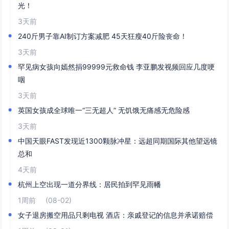
光！
3天前
240斤男子靠AI制订方案减肥 45天狂瘦40斤险丧命！
3天前
罕见病女孩向嫣然捐99999元救命钱 李亚鹏发视频回应几度哽
咽
3天前
英国女孩成全球唯一“三无超人” 无饥饿无痛感无危险感
3天前
中国天眼FAST发现近1300颗脉冲星：远超同期国际其他望远镜
总和
4天前
杭州上空出现一道分界线：居民拍到罕见雨幡
1周前
(08-02)
女子退房搬空用品只剩电视 酒店：亲戚登记的信息并承诺赔偿