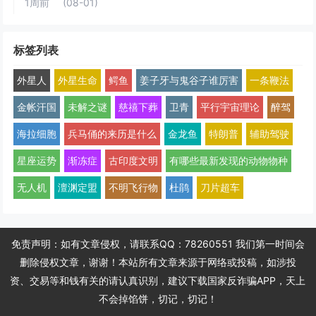
1周前
(08-01)
标签列表
外星人
外星生命
鳄鱼
姜子牙与鬼谷子谁厉害
一条鞭法
金帐汗国
未解之谜
慈禧下葬
卫青
平行宇宙理论
醉驾
海拉细胞
兵马俑的来历是什么
金龙鱼
特朗普
辅助驾驶
星座运势
渐冻症
古印度文明
有哪些最新发现的动物物种
无人机
澶渊定盟
不明飞行物
杜鹃
刀片超车
免责声明：如有文章侵权，请联系QQ：78260551 我们第一时间会
删除侵权文章，谢谢！本站所有文章来源于网络或投稿，如涉投
资、交易等和钱有关的请认真识别，建议下载国家反诈骗APP，天上
不会掉馅饼，切记，切记！