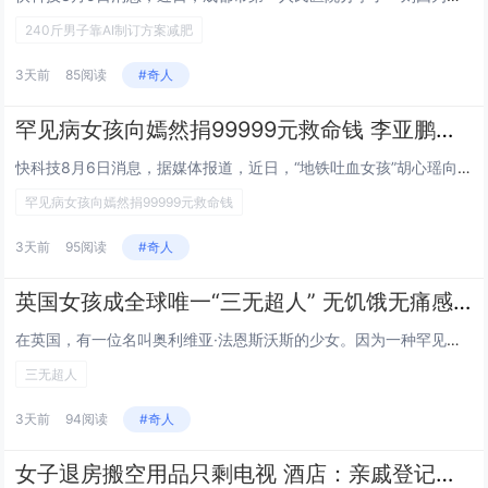
240斤男子靠AI制订方案减肥
3天前
85阅读
#奇人
罕见病女孩向嫣然捐99999元救命钱 李亚鹏发视频回应几度哽咽
快科技8月6日消息，据媒体报道，近日，“地铁吐血女孩”胡心瑶向嫣然天使基金捐赠99999元善款的爱心事件引发广泛关注。昨...
罕见病女孩向嫣然捐99999元救命钱
3天前
95阅读
#奇人
英国女孩成全球唯一“三无超人” 无饥饿无痛感无危险感
在英国，有一位名叫奥利维亚·法恩斯沃斯的少女。因为一种罕见的染色体缺失症，她从不感到饥饿、疼痛，甚至连危险的感觉都没有。...
三无超人
3天前
94阅读
#奇人
女子退房搬空用品只剩电视 酒店：亲戚登记的信息并承诺赔偿