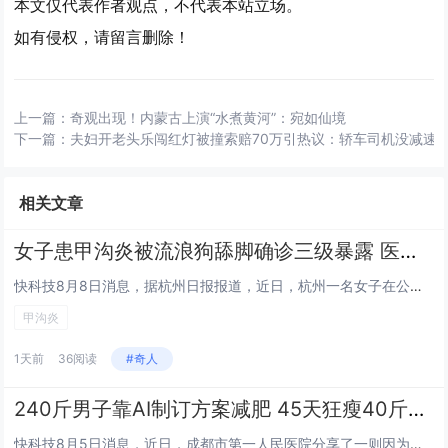
本文仅代表作者观点，不代表本站立场。
如有侵权，请留言删除！
上一篇：
奇观出现！内蒙古上演“水煮黄河”：宛如仙境
下一篇：
夫妇开老头乐闯红灯被撞索赔70万引热议：轿车司机没减速
相关文章
女子患甲沟炎被流浪狗舔脚确诊三级暴露 医生回应
快科技8月8日消息，据杭州日报报道，近日，杭州一名女子在公园座椅休息时，脚趾被流浪狗舔舐，当时没有咬伤、没有出血，但该女...
甲沟炎
1天前
36阅读
#奇人
240斤男子靠AI制订方案减肥 45天狂瘦40斤险丧命！
快科技8月5日消息，近日，成都市第一人民医院分享了一则因为过度信任AI而导致的严重致病案例。成都34岁陈先生（化名）是一...