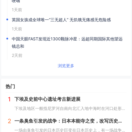
哽咽
1天前
英国女孩成全球唯一“三无超人” 无饥饿无痛感无危险感
1天前
中国天眼FAST发现近1300颗脉冲星：远超同期国际其他望远
镜总和
2天前
浏览更多
热门
1
下埃及史前中心遗址考古新进展
下埃及地区一般指尼罗河自南向北汇入地中海时在河口处形成的冲积平原地带，即尼罗河三角洲地区，与之相对应的是尼罗河河谷地带的上埃及地区。下埃及水系发达，水网密布，自史前时期就已有人类在此活动。然而，三角洲地区的地下水位较高，不利于地下文物的保存...
2
一条臭鱼引发的战争：日本本能寺之变，改写历史的诡异之战？
一场由臭鱼引发的日本历史巨变在日本历史上，有一场战争因其离奇的起因而备受瞩目，这便是1582年的本能寺之变。这场战争不仅彻底改变了日本的命运，更因其起因——一条臭鱼，而显得尤为诡异。当时，日本正处于战国时代，各大诸侯势力割据一方。而织田信长...