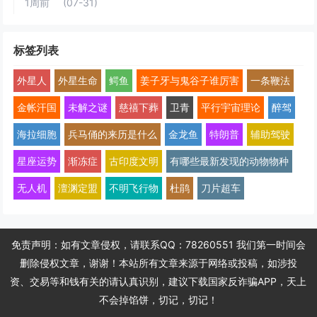
1周前
(07-31)
标签列表
外星人
外星生命
鳄鱼
姜子牙与鬼谷子谁厉害
一条鞭法
金帐汗国
未解之谜
慈禧下葬
卫青
平行宇宙理论
醉驾
海拉细胞
兵马俑的来历是什么
金龙鱼
特朗普
辅助驾驶
星座运势
渐冻症
古印度文明
有哪些最新发现的动物物种
无人机
澶渊定盟
不明飞行物
杜鹃
刀片超车
免责声明：如有文章侵权，请联系QQ：78260551 我们第一时间会
删除侵权文章，谢谢！本站所有文章来源于网络或投稿，如涉投
资、交易等和钱有关的请认真识别，建议下载国家反诈骗APP，天上
不会掉馅饼，切记，切记！