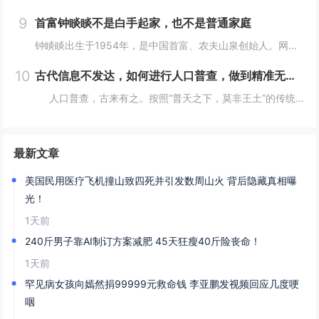
9
首富钟睒睒不是白手起家，也不是普通家庭
钟睒睒出生于1954年，是中国首富、农夫山泉创始人。网上都说钟睒睒是白手起家、普通家庭，但我不这么认为。你仔细看：背景：钟睒睒的父亲在浙东游击区做新闻宣传工作，建国后进入了《浙江日报》做编辑工作，还曾做过浙江人民广播电台政治宣传组负责人。钟...
10
古代信息不发达，如何进行人口普查，做到精准无误？折服古人智慧
人口普查，古来有之。按照“普天之下，莫非王土”的传统，将户籍统计纳入到细化准确这一办法，我国在世界历史上都属于遥遥领先者。那么在古代没有任何今天的完整统计技术，是怎么做到精确统计的呢？人口直接关系到兴...
最新文章
美国民用医疗飞机撞山致四死并引发数周山火 背后隐藏真相曝
光！
1天前
240斤男子靠AI制订方案减肥 45天狂瘦40斤险丧命！
1天前
罕见病女孩向嫣然捐99999元救命钱 李亚鹏发视频回应几度哽
咽