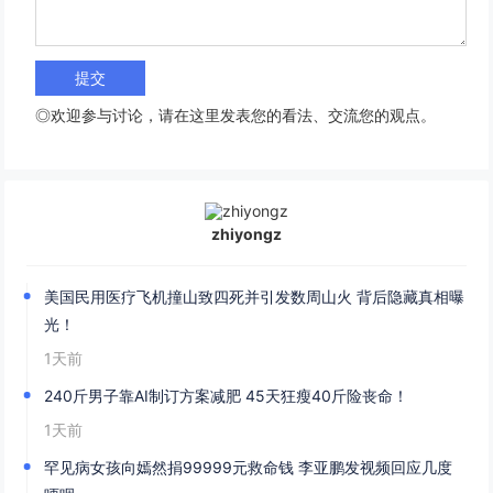
◎欢迎参与讨论，请在这里发表您的看法、交流您的观点。
zhiyongz
美国民用医疗飞机撞山致四死并引发数周山火 背后隐藏真相曝
光！
1天前
240斤男子靠AI制订方案减肥 45天狂瘦40斤险丧命！
1天前
罕见病女孩向嫣然捐99999元救命钱 李亚鹏发视频回应几度