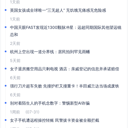
1天前
英国女孩成全球唯一“三无超人” 无饥饿无痛感无危险感
1天前
中国天眼FAST发现近1300颗脉冲星：远超同期国际其他望远镜
总和
2天前
杭州上空出现一道分界线：居民拍到罕见雨幡
5天前
女子退房搬空用品只剩电视 酒店：亲戚登记的信息并承诺赔偿
6天前
强行刀片超车失败 先撞护栏又撞重卡！丰田威兰达当场成废铁
6天前
别对着陌生人的手机念数字：警惕新型AI诈骗
1周前
(07-31)
女子手机遭远程操控转账 民警拔卡资金被全额拦截