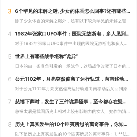
3
6个罕见的未解之谜, 少女的体香怎么回事?还有哪些？
除了少女体香的未解之谜外，还有以下较为罕见的未解之谜：1. **人体自燃现象**：在某些情况下，人体会莫名其妙地起火燃烧，而且火势凶猛，受害者往往在短时间内被严重烧伤甚至死亡。这种现象极其罕见且令人费解，因为人体本身通常不具备自燃的条件。一...
4
1982年张家口UFO事件：医院无故断电，多人见到奇怪的光，这事你怎么看？
对于1982年张家口UFO事件中出现的医院无故断电和多人见到奇怪的光这一现象，可以从以下几个角度来分析：1. **自然现象或天文现象误认的可能性**：- **大气光学现象**：自然界中存在着多种大气光学现象，如球状闪电、极光、海市蜃楼等。在...
5
世界上有哪些战争堪称“诡异”
日本的由一条臭鱼引发的一场战争，这场战争改变了日本的命运，起因居然是一条臭鱼，这是我认为最诡异的战争了。1582年，织田信长已经控制了以京都为中心的最富庶的半个日本，威望和势力都如日中天，统一日本只是个时间问题。信长也做好了消灭其他不服从命...
6
公元1102年，月亮突然偏离了运行轨道，向南移动，不久后又回到了原位这么离奇的事件你怎么看
对于公元1102年月亮突然偏离运行轨道向南移动后又回到原位这一事件，我们可以从科学和历史文化两个角度来分析：- **科学角度**：- **观测误差可能性**：古代的天文观测技术相对落后，缺乏高精度的观测仪器和科学的观测方法。人们对天体的观测...
7
慈禧下葬时，发生了三件诡异怪事，至今都存在疑虑！
慈禧太后是我国历史上相对比较有影响力的女人，她作为清朝末期的真正掌权者不仅用自己的实力证明了女人统治男人是很正常的事情而且还做了很多男人都想不到的决定。其实慈禧太后是我国历史上一个比较有争议的女人，也是一个影响历史的女人。慈禧太后作为清朝末...
8
历史上真实发生的10个匪夷所思的离奇事件，你知道几个？
以下是历史上真实发生的10个匪夷所思的离奇事件：1. **法国女子学校火灾事件**：2002年，沙特阿拉伯麦加的一所女子学校发生火灾，女学生们逃离时，在校门口巡逻的“宗教警察”竟以她们没有佩戴面纱、没穿伊斯兰传统服装为由阻止学生离开着火的教...