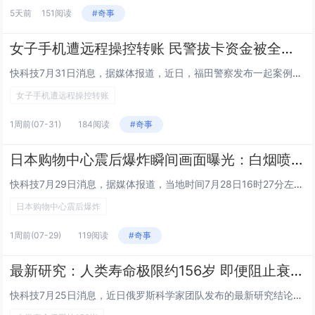
5天前
151阅读
#奇事
女子手机遭远程操控转账 民警拔卡资金被全额拦截
快科技7月31日消息，据媒体报道，近日，福田警察发布一起案例：一名女子手机被远程控制寻求警方帮助，民警接过该女子手机后立...
女子手机遭远程操控转账
1周前
(07-31)
184阅读
#奇事
日本购物中心震后爆炸瞬间画面曝光：白烟喷涌 碎片击穿卡车
快科技7月29日消息，据媒体报道，当地时间7月28日16时27分左右，日本熊本县附近突发的7.1级强震，震度达到日本最高...
日本购物中心震后爆炸
1周前
(07-29)
119阅读
#奇事
最新研究：人类寿命极限约156岁 即便阻止衰老也无法实现永生
快科技7月25日消息，近日俄罗斯科学家团队发布的最新研究结论显示，人类的自然寿命极限大约在156岁左右，即便未来人类完全...