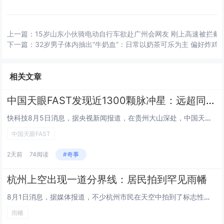
上一篇：
15岁山东小伙骑电动自行车欲赴广州会网友 刚上高速被拦截
下一篇：
32岁男子体内抽出“牛奶血”：日常以奶茶可乐为主 偏好炸鸡
相关文章
中国天眼FAST发现近1300颗脉冲星：远超同期国际其他望远镜总和
快科技8月5日消息，据央视新闻报道，在贵州大山深处，中国天眼FAST近期迎来硬核升级。如今，中国天眼重装上阵开启新一轮深...
中国天眼FAST
2天前
74阅读
#奇事
杭州上空出现一道分界线：居民拍到罕见雨幡
8月1日消息，据媒体报道，不少杭州市民在天空中拍到了标志性的晴雨分界线，画面清晰壮观。与此同时，部分区域还观测到罕见的雨...
雨幡